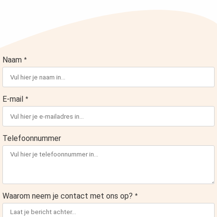
s kan de
e niet
oneren.
ieken
Naam
*
ische
s worden
kt om
em
E-mail
*
tie te
elen over
drag van
Telefoonnummer
zoeker op
site.
ing
ingcookies
Waarom neem je contact met ons op?
*
 gebruikt
oekers te