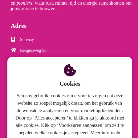
en
pioniers
, waar rust, ruimte, tijd en energie samenkomen om
jouw missie te bouwen.
Adres
Serenay
Rengersweg 98
9062 EJ
Oentsjerk
0855055033
Cookies
info@serenay.nl
KvK nummer: 73596671
Serenay gebruikt cookies om ervoor te zorgen dat deze
website zo soepel mogelijk draait, om het gebruik van
BTW nummer: NL001792689B76
de website te analyseren en voor marketingdoeleinden.
Door op ‘Alles accepteren’ te klikken ga je akkoord met
Informatie
alle cookies. Klik op ‘Voorkeuren aanpassen’ om zelf te
bepalen welke cookies je accepteert. Meer informatie
Algemene voorwaarden