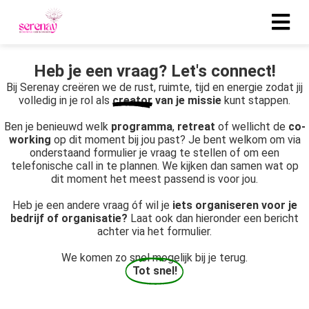
Heb je een vraag?
Let's connect!
ngen
Bij Serenay creëren we de rust, ruimte, tijd en energie zodat jij
beleid
volledig in je rol als
creator
van je missie
kunt stappen.
Ben je benieuwd welk
programma
,
retreat
of wellicht de
co-
working
op dit moment bij jou past? Je bent welkom om via
onderstaand formulier je vraag te stellen of om een
oneel
telefonische call in te plannen. We kijken dan samen wat op
dit moment het meest passend is voor jou.
onele
s zijn
Heb je een andere vraag óf wil je
iets organiseren voor je
kelijk om
bedrijf of organisatie?
Laat ook dan hieronder een bericht
achter via het formulier.
bsite te
ken. Ze
We komen zo snel mogelijk bij je terug.
 gebruikt
Tot snel!
asisfuncties
der deze