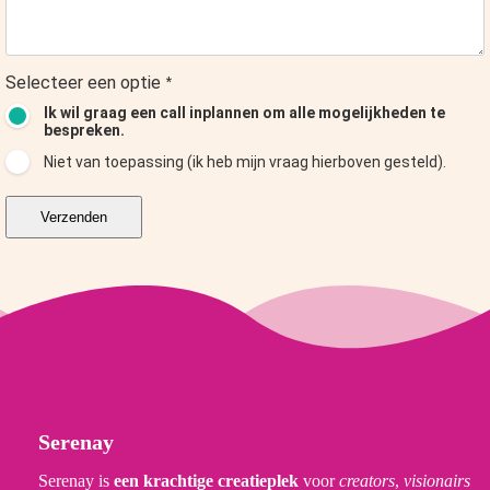
 op de
e. Hierdoor
 website-
Selecteer een optie
*
ren
Ik wil graag een call inplannen om alle mogelijkheden te
nte
bespreken.
enties
Niet van toepassing (ik heb mijn vraag hierboven gesteld).
gebaseerd
 gedrag van
Verzenden
ezoeker.
uren
Serenay
Serenay is
een krachtige creatieplek
voor
creators
,
visionairs