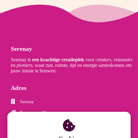
Serenay
Serenay is
een krachtige creatieplek
voor
creators
,
visionairs
en
pioniers
, waar rust, ruimte, tijd en energie samenkomen om
jouw missie te bouwen.
Adres
Serenay
Rengersweg 98
9062 EJ
Oentsjerk
0855055033