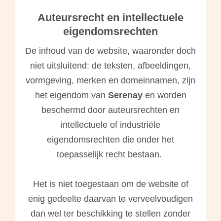
 op de
Auteursrecht en intellectuele
e. Hierdoor
eigendomsrechten
 website-
ren
De inhoud van de website, waaronder doch
nte
niet uitsluitend: de teksten, afbeeldingen,
enties
gebaseerd
vormgeving, merken en domeinnamen, zijn
 gedrag van
het eigendom van
Serenay
en worden
ezoeker.
beschermd door auteursrechten en
intellectuele of industriële
uren
eigendomsrechten die onder het
toepasselijk recht bestaan.
Het is niet toegestaan om de website of
enig gedeelte daarvan te verveelvoudigen
dan wel ter beschikking te stellen zonder